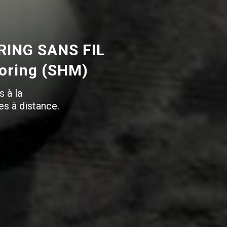
ING SANS FIL
toring (SHM)
s à la
es à distance.