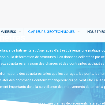
 WIRELESS
CAPTEURS GEOTECHNIQUES
INDUSTRIE
tmètres
eillance de bâtiments et d’ouvrages d’art est devenue une pratique cou
ison ou la déformation de structures. Les données collectées par ces
aux structures en raison des charges et des contraintes appliquées 
déformations des structures telles que les barrages, les ponts, les tu
ur éviter des dommages coûteux et dangereux qui peuvent être causé
alement importants dans la surveillance des mouvements de terrain à p
 forages et les sondages pour mesurer les déplacements latéraux et 