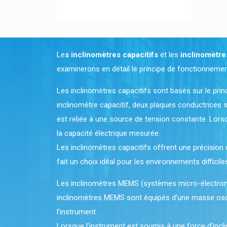
Le
s inclinomètres capacitifs
et les
inclinomètr
examinerons en détail le principe de fonctionnemen
Les inclinomètres capacitifs sont basés sur le prin
inclinomètre capacitif, deux plaques conductrices so
est reliée à une source de tension constante. Lorsqu
la capacité électrique mesurée.
Les inclinomètres capacitifs offrent une précision é
fait un choix idéal pour les environnements difficile
Les inclinomètres MEMS (systèmes micro-électromé
inclinomètres MEMS sont équipés d’une masse oscill
l’instrument.
Lorsque l’instrument est soumis à une force d’incli