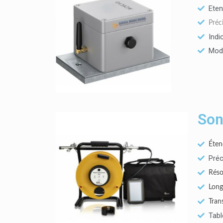
Eten
Préc
Indi
Modu
Son
Éte
Préc
Réso
Long
Tran
Tabl