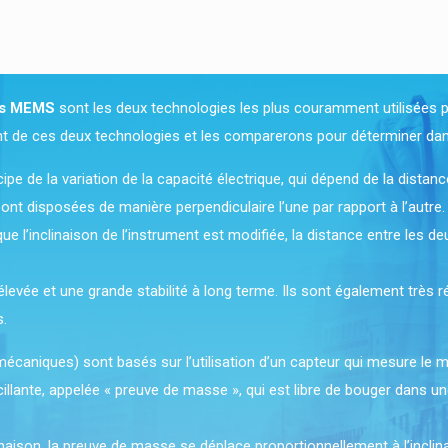
es MEMS
sont les deux technologies les plus couramment utilisées po
t de ces deux technologies et les comparerons pour déterminer dans
cipe de la variation de la capacité électrique, qui dépend de la dista
nt disposées de manière perpendiculaire l’une par rapport à l’autre. 
e l’inclinaison de l’instrument est modifiée, la distance entre les de
levée et une grande stabilité à long terme. Ils sont également très r
s.
caniques) sont basés sur l’utilisation d’un capteur qui mesure le
ante, appelée « preuve de masse », qui est libre de bouger dans une
naison, la preuve de masse se déplace proportionnellement à l’inclin