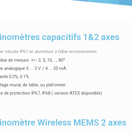
ls et des roches.
linomètres capacitifs 1&2 axes
ier robuste IP67 en aluminium à faible encombrement
due de mesure :+/- 2, 5, 10, ..., 80°.
ie analogique 0 .... 5 V / 4 .... 20 mA.
arité 0.2%, 0.1%.
age mural, de table, ou plafonnier.
ce de protection IP67, IP68 ( version ATEX disponible)
linomètre Wireless MEMS 2 axes