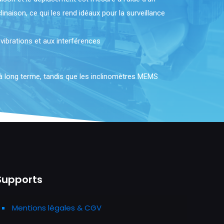
inaison, ce qui les rend idéaux pour la surveillance
vibrations et aux interférences
 à long terme, tandis que les inclinomètres MEMS
Supports
Mentions légales & CGV