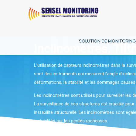
SOLUTION DE MONITORING
Inclinomètres, Til
L’utilisation de capteurs inclinomètres dans la surv
sont des instruments qui mesurent l’angle d’inclina
déformations, la stabilité et les dommages causés 
Les inclinomètres sont utilisés pour surveiller les 
La surveillance de ces structures est cruciale po
instabilité structurelle. Les inclinomètres sont ég
instabilités sur les pentes rocheuses.
Les inclinomètres sont également utilisés dans les