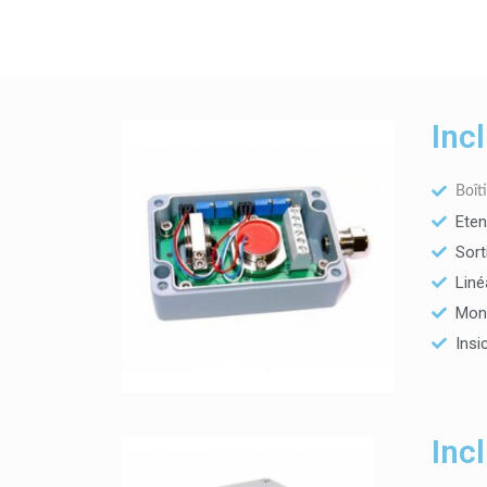
informations importantes sur les propriétés des so
Inc
Boît
Eten
Sort
Liné
Mont
Insi
Inc