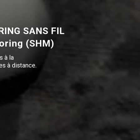
ING SANS FIL
toring (SHM)
s à la
es à distance.