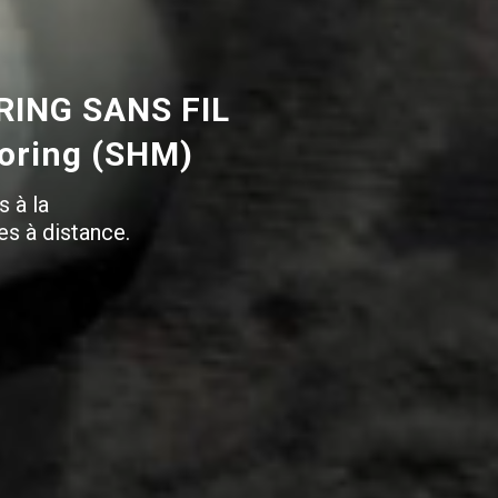
ING SANS FIL
toring (SHM)
s à la
es à distance.