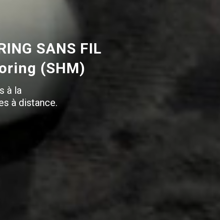
ING SANS FIL
toring (SHM)
s à la
es à distance.