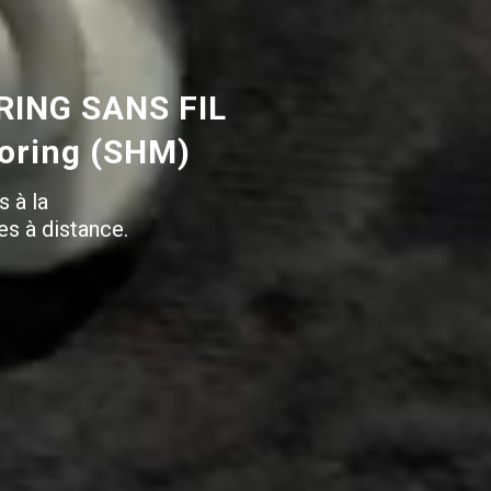
ING SANS FIL
toring (SHM)
s à la
es à distance.