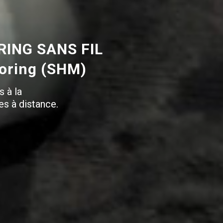
ING SANS FIL
toring (SHM)
s à la
es à distance.